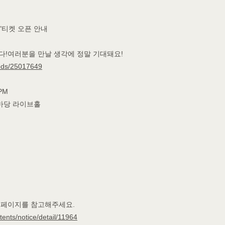
oul "티켓 오픈 안내
다!여러분을 만날 생각에 정말 기대돼요!
oods/25017649
PM
상마당 라이브홀
홈페이지를 참고해주세요.
ntents/notice/detail/11964