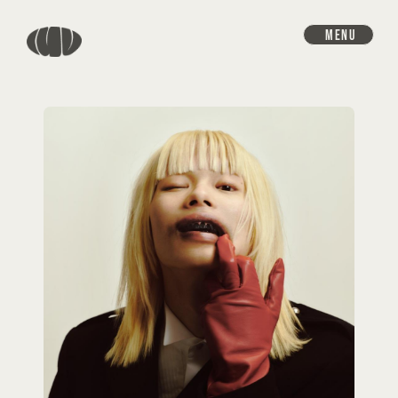
MENU
HOME
INFORMATION
SCHEDULE
DISCOGRAPHY
VIDEO
GOODS
PROFILE
CONTACT