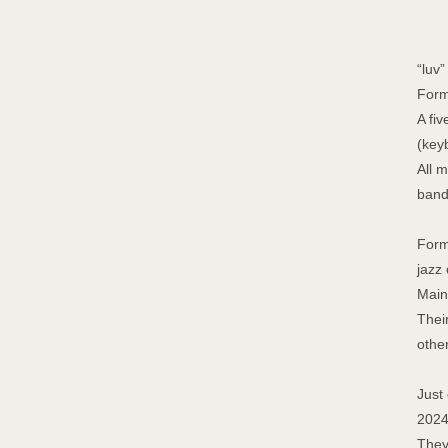
“luv”
Form
A fi
(key
All 
band
Form
jazz 
Main
Thei
othe
Just
2024 
They