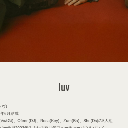
N
luv
(ラヴ)
Y
23年6月結成
n(Vo&Gt)、Ofeen(DJ)、Rosa(Key)、Zum(Ba)、Sho(Ds)の5人組
バー全員2003年生まれの新世代フューチャーソウルバンド