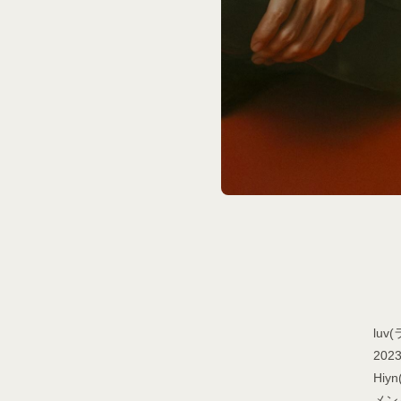
HOME
INFORMATIO
SCHEDULE
luv
DISCOGRAPH
20
Hiy
メン