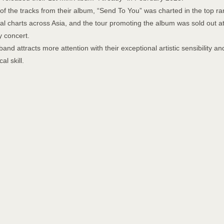
of the tracks from their album, “Send To You” was charted in the top ra
iral charts across Asia, and the tour promoting the album was sold out a
y concert.
and attracts more attention with their exceptional artistic sensibility an
al skill.
定商取引法に関する表記
支払時期 / 解約方法について
推奨環境
ヘルプ 