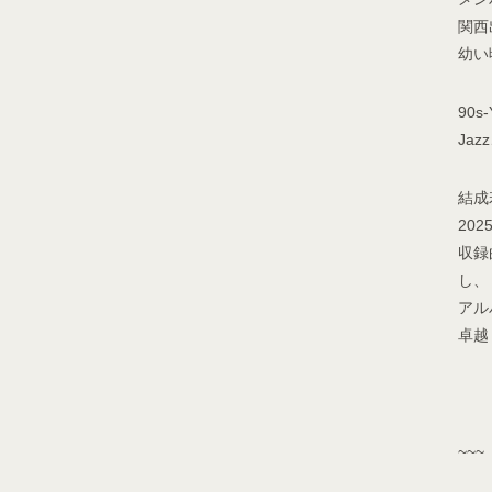
VIDEO
関西
幼い
GOODS
90s
PROFILE
Ja
CONTACT
結成
202
収録
し、
アル
卓越
~~~