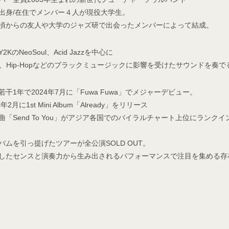
出身/在住でメンバー４人が現役大学生。
頃からの友人や大学のジャズ研で出会ったメンバーによって結成。
-Y2KのNeoSoul、Acid Jazzを中心に
zz、Hip-Hopなどのブラックミュージックに影響を受けたサウンドを奏で
若干1年で2024年7月に「Fuwa Fuwa」でメジャーデビュー。
5年2月に1st Mini Album「Already」をリリース
曲「Send To You」がアジア各国でのバイラルチャート上位にランクイ
バムを引っ提げたツアーが全公演SOLD OUT。
したセンスと演奏力から生み出されるパフォーマンスで注目を集める存