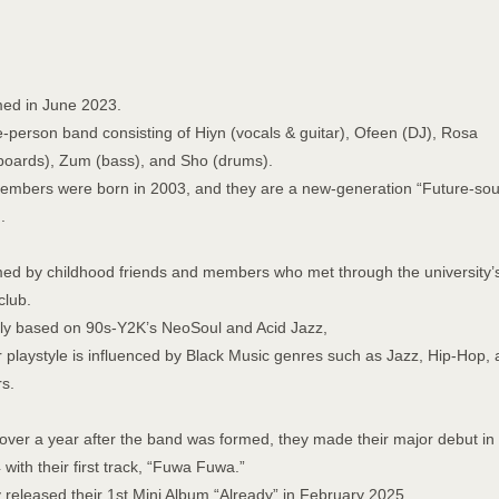
ed in June 2023.
ve-person band consisting of Hiyn (vocals & guitar), Ofeen (DJ), Rosa
boards), Zum (bass), and Sho (drums).
members were born in 2003, and they are a new-generation “Future-sou
.
ed by childhood friends and members who met through the university’
club.
ly based on 90s-Y2K’s NeoSoul and Acid Jazz,
r playstyle is influenced by Black Music genres such as Jazz, Hip-Hop,
rs.
 over a year after the band was formed, they made their major debut in 
with their first track, “Fuwa Fuwa.”
 released their 1st Mini Album “Already” in February 2025.