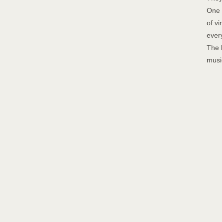
One 
of v
ever
The b
music
プライバシーポリシー
会員規約
特